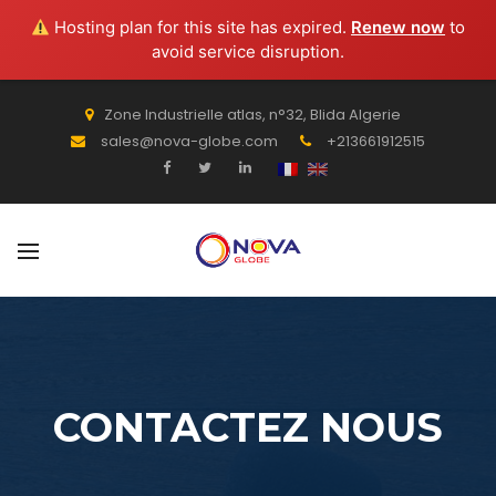
BACK
Hosting plan for this site has expired.
Renew now
to
avoid service disruption.
OIL & GAS
PRODUCTS
Zone Industrielle atlas, n°32, Blida Algerie
sales@nova-globe.com
+213661912515
SERVICES PÉTROLIERS
CONTACTEZ NOUS